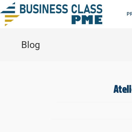
P
Blog
Atel